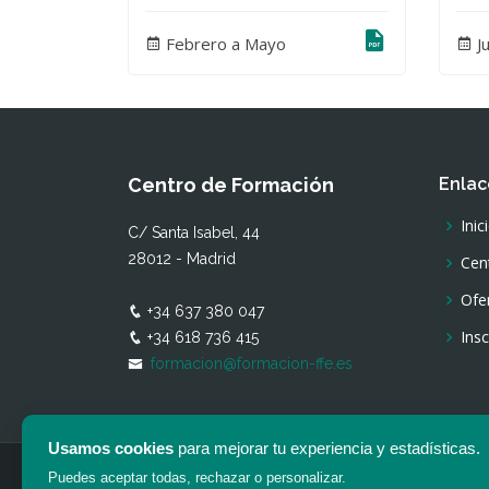
Febrero a Mayo
J
Centro de Formación
Enlac
Inic
C/ Santa Isabel, 44
28012 - Madrid
Cen
Ofe
+34 637 380 047
Insc
+34 618 736 415
formacion@formacion-ffe.es
Usamos cookies
para mejorar tu experiencia y estadísticas.
Puedes aceptar todas, rechazar o personalizar.
© Copyright -
Cen