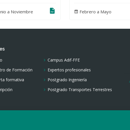
unio a Noviembre
Febrero a Mayo
es
io
Campus Adif-FFE
tro de Formación
Expertos profesionales
rta formativa
Postgrado Ingeniería
ripción
Postgrado Transportes Terrestres
tro de Formación del Transporte Terrestre -
Fundación de los Ferro