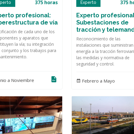
375 horas
375 h
perto
Experto
erto profesional:
Experto profesional
perestructura de vía
Subestaciones de
tracción y teleman
tificación de cada uno de los
onentes y aparatos que
Reconocimiento de las
tituyen la vía; su integración
instalaciones que suministran
l conjunto y los trabajos para
energía a la tracción ferroviar
antenimiento.
las medidas y normativa de
seguridad y control.
unio a Noviembre
Febrero a Mayo