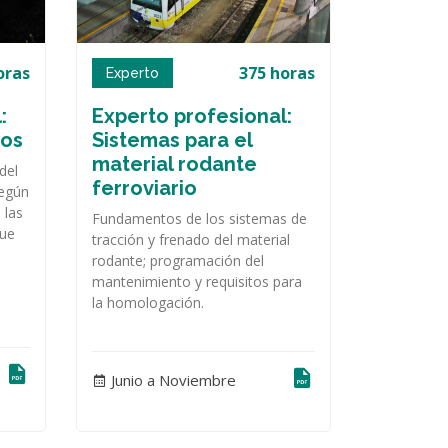
oras
375 horas
Experto
:
Experto profesional:
ios
Sistemas para el
material rodante
del
ferroviario
según
 las
Fundamentos de los sistemas de
que
tracción y frenado del material
rodante; programación del
mantenimiento y requisitos para
la homologación.
Junio a Noviembre