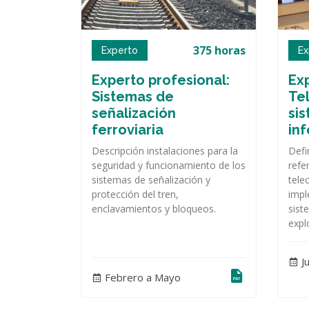
375 horas
Experto
Ex
Experto profesional:
Exp
Sistemas de
Te
señalización
si
ferroviaria
in
Descripción instalaciones para la
Defi
seguridad y funcionamiento de los
refe
sistemas de señalización y
tele
protección del tren,
impl
enclavamientos y bloqueos.
sist
expl
J
Febrero a Mayo