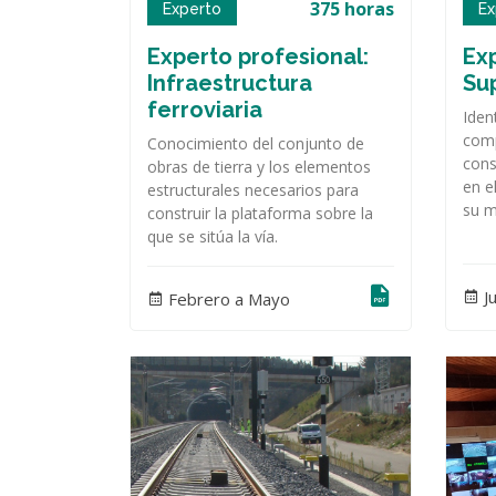
375 horas
Experto
Ex
Experto profesional:
Exp
Infraestructura
Su
ferroviaria
Iden
comp
Conocimiento del conjunto de
cons
obras de tierra y los elementos
en e
estructurales necesarios para
su m
construir la plataforma sobre la
que se sitúa la vía.
J
Febrero a Mayo