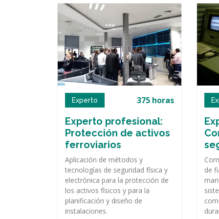
375 horas
Experto
Ex
Experto profesional:
Exp
Protección de activos
Con
ferroviarios
seg
Aplicación de métodos y
Comp
tecnologías de seguridad física y
de fi
electrónica para la protección de
mant
los activos físicos y para la
sist
planificación y diseño de
comu
instalaciones.
dura