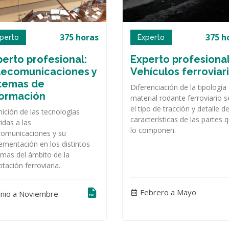
375 horas
375 h
perto
Experto
erto profesional:
Experto profesional
lecomunicaciones y
Vehículos ferroviar
stemas de
Diferenciación de la tipología 
formación
material rodante ferroviario 
el tipo de tracción y detalle de
nición de las tecnologías
características de las partes 
ridas a las
lo componen.
comunicaciones y su
ementación en los distintos
emas del ámbito de la
otación ferroviaria.
Febrero a Mayo
unio a Noviembre