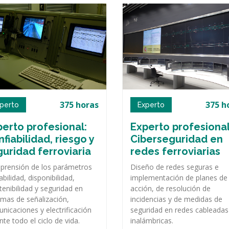
375 horas
375 h
perto
Experto
erto profesional:
Experto profesional
fiabilidad, riesgo y
Ciberseguridad en
uridad ferroviaria
redes ferroviarias
rensión de los parámetros
Diseño de redes seguras e
abilidad, disponibilidad,
implementación de planes de
enibilidad y seguridad en
acción, de resolución de
emas de señalización,
incidencias y de medidas de
nicaciones y electrificación
seguridad en redes cableadas
nte todo el ciclo de vida.
inalámbricas.