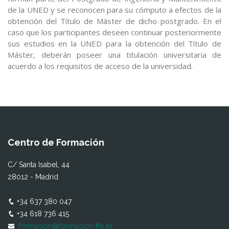
de la UNED y se reconocen para su cómputo a efectos de la
obtención del Título de Máster de dicho postgrado. En el
caso que los participantes deseen continuar posteriormente
sus estudios en la UNED para la obtención del Título de
Máster, deberán poseer una titulación universitaria de
acuerdo a los requisitos de acceso de la universidad.
Centro de Formación
C/ Santa Isabel, 44
28012 - Madrid
+34 637 380 047
+34 618 736 415
formacion@formacion-ffe.es