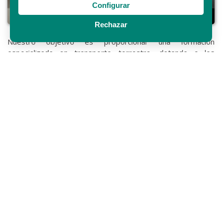
Configurar
Rechazar
Nuestro objetivo es proporcionar una formación
especializada en transporte terrestre, dotando a los
participantes de los conocimientos y competencias para
desenvolverse eficazmente en el entorno laboral e
incrementar la competitividad y productividad de las
empresas
Contribuyendo al desarrollo personal y profesional de las
personas trabajadoras, para mejorar su empleabilidad y
promoción en el puesto de trabajo.
Aportando los conocimientos no adquiridos en la
enseñanza reglada y promoviendo la adquisición de
capacidades a la ciudadanía para favorecer su acceso al
mercado laboral.
Más información