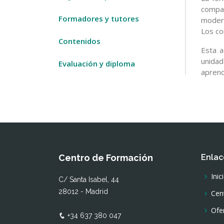
compa
Formadores y tutores
modern
Los co
Contenidos
Esta a
unidad
Evaluación y diploma
aprend
Centro de Formación
Enlac
Inic
C/ Santa Isabel, 44
28012 - Madrid
Cen
Ofe
+34 637 380 047