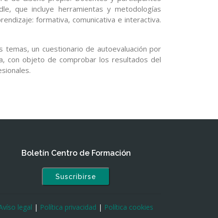
le, que incluye herramientas y metodologías
endizaje: formativa, comunicativa e interactiva.
os temas, un cuestionario de autoevaluación por
ua, con objeto de comprobar los resultados del
esionales.
Boletín Centro de Formación
Suscribirse
Avíso legal
|
Política privacidad
|
Política cookies