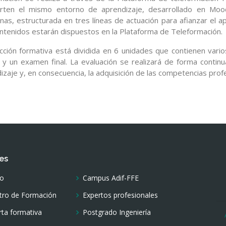
rten el mismo entorno de aprendizaje, desarrollado en Mood
as, estructurada en tres líneas de actuación para afianzar el apr
ntenidos estarán dispuestos en la Plataforma de Teleformación.
cción formativa está dividida en 6 unidades que contienen vari
 y un examen final. La evaluación se realizará de forma contin
izaje y, en consecuencia, la adquisición de las competencias prof
es
io
Campus Adif-FFE
tro de Formación
Expertos profesionales
rta formativa
Postgrado Ingeniería