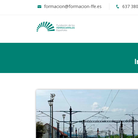
formacion@formacion-ffe.es
637 380
I