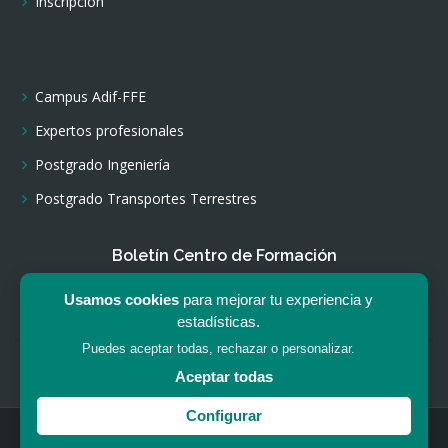
Inscripción
Campus Adif-FFE
Expertos profesionales
Postgrado Ingeniería
Postgrado Transportes Terrestres
Boletín Centro de Formación
Usamos cookies
para mejorar tu experiencia y
Suscribirse
estadísticas.
Puedes aceptar todas, rechazar o personalizar.
Avíso legal
|
Política privacidad
|
Política cookies
Aceptar todas
Configurar