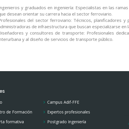
Ingenieros y graduados en ingeniería: Especialistas en las ramas me
que desean orientar su carrera hacia el sector ferroviario.
Profesionales del sector ferroviario: Técnicos, planificadores
administradoras de infraestructura que buscan especializarse en l
Diseñadores y consultores de transporte: Profesionales dedicad
interurbana y al diseño de servicios de transporte público.
es
io
Campus Adif-FFE
tro de Formación
Expertos profesionales
rta formativa
Postgrado Ingeniería