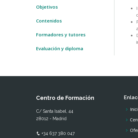
Objetivos
Contenidos
Formadores y tutores
Evaluación y diploma
Centro de Formación
Enlac
Inic
C/ Santa Isabel, 44
28012 - Madrid
Cen
Ofe
+34 637 380 047